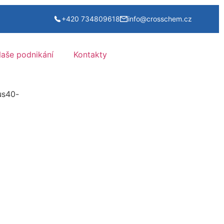
+420 734809618
info@crosschem.cz
aše podnikání
Kontakty