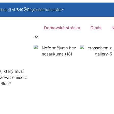
shop
AUS40
Regionální kanceláře
Domovská stránka
O nás
N
cz
, který musí
izovat emise z
dBlue®.