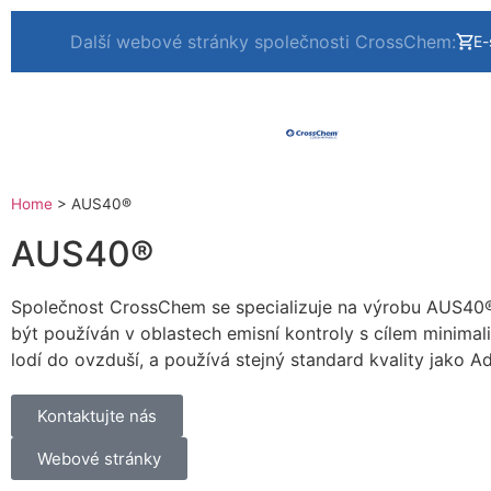
Další webové stránky společnosti CrossChem:
E-
Home
>
AUS40®
AUS40®
Společnost CrossChem se specializuje na výrobu AUS40®
být používán v oblastech emisní kontroly s cílem minimal
lodí do ovzduší, a používá stejný standard kvality jako A
Kontaktujte nás
Webové stránky